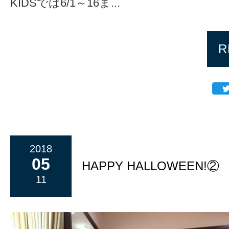
KIDSでは6/1～16ま...
R
2018
05
HAPPY HALLOWEEN!②
11