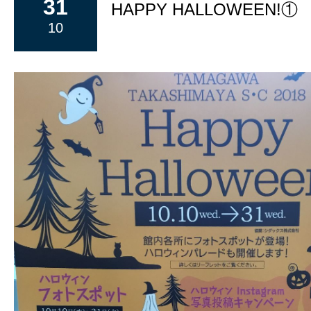
31
HAPPY HALLOWEEN!①
10