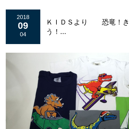
2018
ＫＩＤＳより 恐竜！き
09
う！...
04