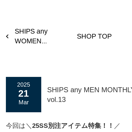
SHIPS any
SHOP TOP
WOMEN...
2025
SHIPS any MEN MONTHL
21
vol.13
Mar
今回は＼
25SS別注アイテム特集！！
／