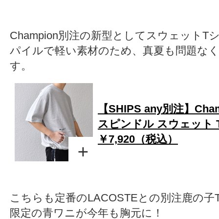
Champion別注の新型としてスウェット
パイルで軽い素材のため、真夏も問題な
す。
【SHIPS any別注】Cha
スピンドル スウェット 
￥7,920（税込）
こちらも定番のLACOSTEとの別注鹿の子T
限定の青ワニが今年も胸元に！